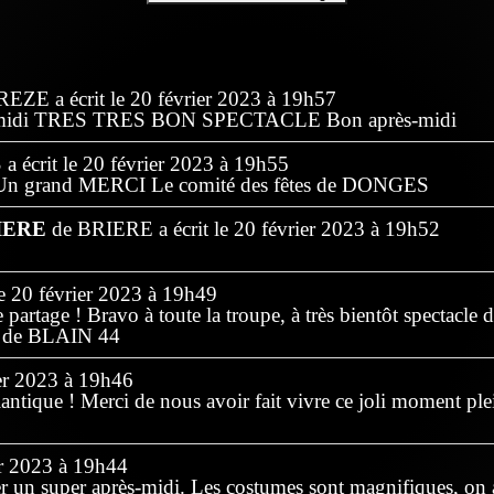
REZE
a écrit le
20 février 2023
à
19h57
rès-midi TRES TRES BON SPECTACLE Bon après-midi
S
a écrit le
20 février 2023
à
19h55
Un grand MERCI Le comité des fêtes de DONGES
RIERE
de
BRIERE
a écrit le
20 février 2023
à
19h52
e
20 février 2023
à
19h49
artage ! Bravo à toute la troupe, à très bientôt spectacl
s) de BLAIN 44
er 2023
à
19h46
lantique ! Merci de nous avoir fait vivre ce joli moment plei
r 2023
à
19h44
ser un super après-midi. Les costumes sont magnifiques, on a 