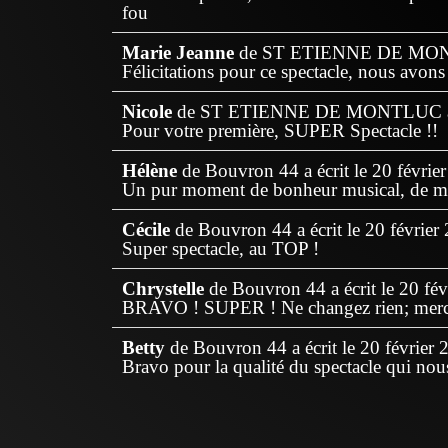
fou
Marie Jeanne
de
ST ETIENNE DE MO
Félicitations pour ce spectacle, nous avons
Nicole
de
ST ETIENNE DE MONTLUC
Pour votre première, SUPER Spectacle !!
Hélène
de
Bouvron 44
a écrit le
20 févrie
Un pur moment de bonheur musical, de m
Cécile
de
Bouvron 44
a écrit le
20 février
Super spectacle, au TOP !
Chrystelle
de
Bouvron 44
a écrit le
20 fév
BRAVO ! SUPER ! Ne changez rien; merci
Betty
de
Bouvron 44
a écrit le
20 février 
Bravo pour la qualité du spectacle qui nous