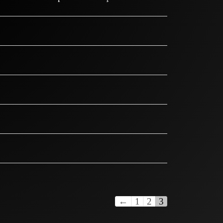
←
1
2
3