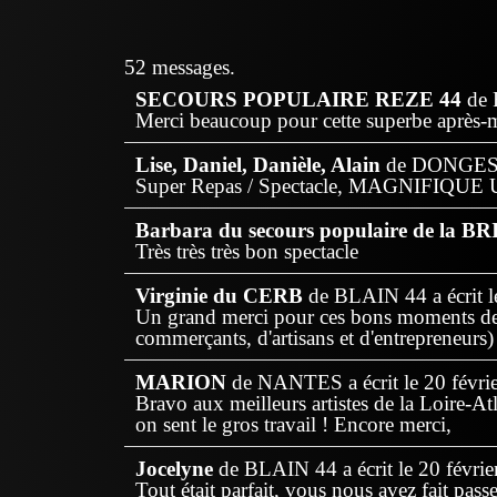
52 messages.
SECOURS POPULAIRE REZE 44
de
Merci beaucoup pour cette superbe ap
Lise, Daniel, Danièle, Alain
de
DONGE
Super Repas / Spectacle, MAGNIFIQUE 
Barbara du secours populaire de la B
Très très très bon spectacle
Virginie du CERB
de
BLAIN 44
a écrit l
Un grand merci pour ces bons moments de p
commerçants, d'artisans et d'entrepreneur
MARION
de
NANTES
a écrit le
20 févri
Bravo aux meilleurs artistes de la Loire-At
on sent le gros travail ! Encore merci,
Jocelyne
de
BLAIN 44
a écrit le
20 févrie
Tout était parfait, vous nous avez fait pas